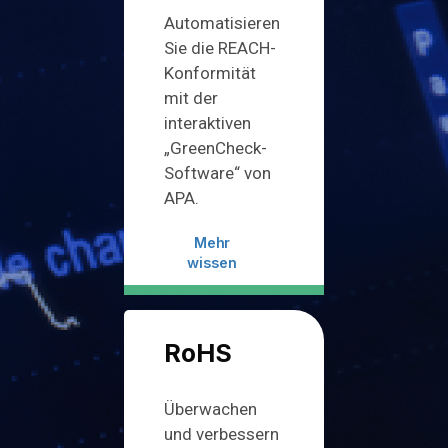
Automatisieren
Sie die REACH-
Konformität
mit der
interaktiven
„GreenCheck-
Software“ von
APA.
Mehr
wissen
RoHS
Überwachen
und verbessern