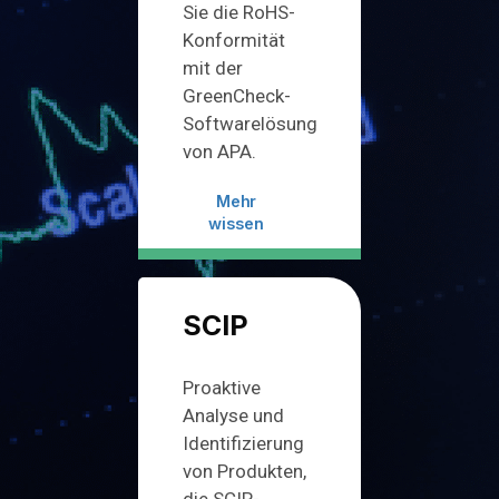
Sie die RoHS-
Konformität
mit der
GreenCheck-
Softwarelösung
von APA.
Mehr
wissen
SCIP
Proaktive
Analyse und
Identifizierung
von Produkten,
die SCIP-